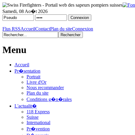
Samedi, 08 Ao�t 2026
Flus RSS
Accueil
Contact
Plan du site
Connexion
Menu
Accueil
Pr�sentation
Portrait
Livre d'Or
Nous recommander
Plan du site
Conditions g�n�rales
L'actualit�
118 Express
Suisse
International
Pr�vention