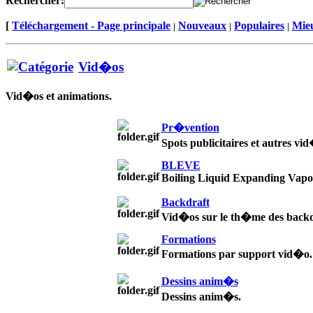
Rechercher:
[
Téléchargement - Page principale
Nouveaux
Populaires
Mieu
|
|
|
Vid�os
Vid�os et animations.
Pr�vention
Spots publicitaires et autres vi
BLEVE
Boiling Liquid Expanding Vapo
Backdraft
Vid�os sur le th�me des backd
Formations
Formations par support vid�o.
Dessins anim�s
Dessins anim�s.