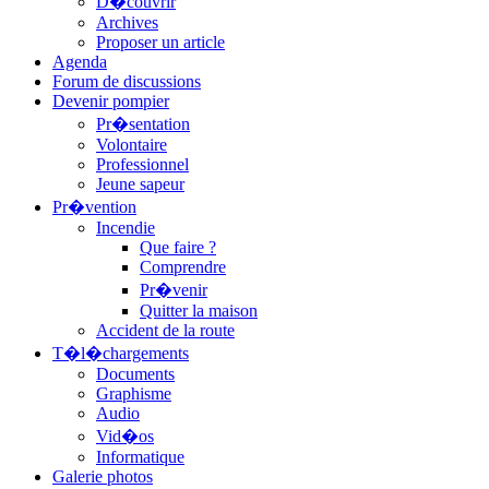
D�couvrir
Archives
Proposer un article
Agenda
Forum de discussions
Devenir pompier
Pr�sentation
Volontaire
Professionnel
Jeune sapeur
Pr�vention
Incendie
Que faire ?
Comprendre
Pr�venir
Quitter la maison
Accident de la route
T�l�chargements
Documents
Graphisme
Audio
Vid�os
Informatique
Galerie photos