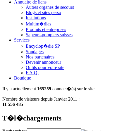
Annuaire de liens
Autres organes de secours
Blogs et sites perso
Institutions
Multim�dias
Produits et entreprises
Sapeurs-pompiers suisses
Services
Encyclop�die SP
Sondages
Nos partenaires
Devenir annonceur
Outils pour votre site
F.A.Q.
Boutique
Il y a actuellement
165259
connect�(s) sur le site.
Nombre de visiteurs depuis Janvier 2011 :
11 556 485
T�l�chargements