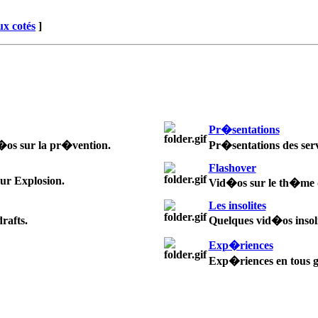
x cotés
]
Pr�sentations
d�os sur la pr�vention.
Pr�sentations des serv
Flashover
ur Explosion.
Vid�os sur le th�me d
Les insolites
rafts.
Quelques vid�os insoli
Exp�riences
Exp�riences en tous g