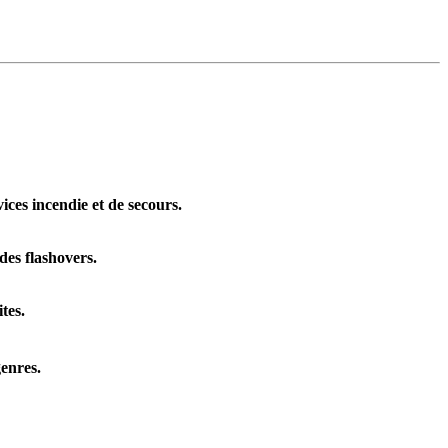
ices incendie et de secours.
es flashovers.
tes.
enres.