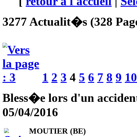
[
retour à l'accueil
|
Sél
3277 Actualit�s (328 Page
1
2
3
4
5
6
7
8
9
10
Bless�e lors d'un acciden
05/04/2016
MOUTIER (BE)