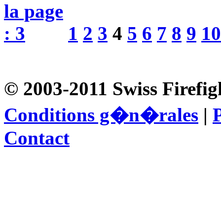
1
2
3
4
5
6
7
8
9
10
© 2003-2011 Swiss Firefig
Conditions g�n�rales
|
P
Contact